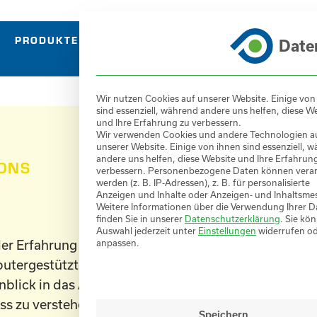
PRODUKTE
SERVICES
REFERENZEN
ÜBER
Date
Wir nutzen Cookies auf unserer Website. Einige von
sind essenziell, während andere uns helfen, diese W
und Ihre Erfahrung zu verbessern.
Wir verwenden Cookies und andere Technologien a
unserer Website. Einige von ihnen sind essenziell, 
andere uns helfen, diese Website und Ihre Erfahrun
IONS
verbessern.
Personenbezogene Daten können verar
werden (z. B. IP-Adressen), z. B. für personalisierte
Anzeigen und Inhalte oder Anzeigen- und Inhaltsme
Weitere Informationen über die Verwendung Ihrer D
finden Sie in unserer
Datenschutzerklärung
.
Sie kön
Auswahl jederzeit unter
Einstellungen
widerrufen o
er Erfahrung unserer
anpassen.
utergestützter Simulationen
inblick in das Anlageninnere
ess zu verstehen und
Speichern