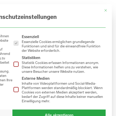
Mit dies
 UNS
KARRIERE
KONTAKT
DE
nschutz­einstellungen
EN
Es folgt eine Liste der Service-Gruppen, für di
 ihnen
Essenziell
ebsite
Essenzielle Cookies ermöglichen grundlegende
Funktionen und sind für die einwandfreie Funktion
uf
der Website erforderlich.
während
Statistiken
g zu
beitet
Statistik Cookies erfassen Informationen anonym.
Diese Informationen helfen uns zu verstehen, wie
ssung.
unsere Besucher unsere Website nutzen.
aten
Externe Medien
nen Ihre
Inhalte von Videoplattformen und Social-Media-
der
Plattformen werden standardmäßig blockiert. Wenn
Cookies von externen Medien akzeptiert werden,
bedarf der Zugriff auf diese Inhalte keiner manuellen
Einwilligung mehr.
Alle akzeptieren