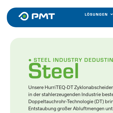
Zum
Inhalt
LÖSUNGEN
springen
Steel
● STEEL INDUSTRY DEDUSTI
Unsere HurriTEQ-DT Zyklonabscheider
in der stahlerzeugenden Industrie best
Doppeltauchrohr-Technologie (DT) bring
Entstaubung großer Abluftmengen unt