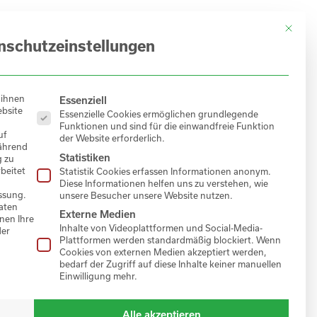
Mit dies
 UNS
KARRIERE
KONTAKT
DE
nschutz­einstellungen
EN
Es folgt eine Liste der Service-Gruppen, für di
 ihnen
Essenziell
ebsite
Essenzielle Cookies ermöglichen grundlegende
Funktionen und sind für die einwandfreie Funktion
uf
der Website erforderlich.
während
Statistiken
g zu
beitet
Statistik Cookies erfassen Informationen anonym.
Diese Informationen helfen uns zu verstehen, wie
ssung.
unsere Besucher unsere Website nutzen.
aten
Externe Medien
nen Ihre
Inhalte von Videoplattformen und Social-Media-
der
Plattformen werden standardmäßig blockiert. Wenn
Cookies von externen Medien akzeptiert werden,
bedarf der Zugriff auf diese Inhalte keiner manuellen
Einwilligung mehr.
Alle akzeptieren