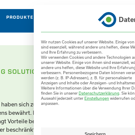
PRODUKTE
SERVICES
REFERENZEN
ÜBER
Date
Wir nutzen Cookies auf unserer Website. Einige von
sind essenziell, während andere uns helfen, diese W
und Ihre Erfahrung zu verbessern.
Wir verwenden Cookies und andere Technologien a
unserer Website. Einige von ihnen sind essenziell, 
andere uns helfen, diese Website und Ihre Erfahrun
NG SOLUTIONS
verbessern.
Personenbezogene Daten können verar
werden (z. B. IP-Adressen), z. B. für personalisierte
Anzeigen und Inhalte oder Anzeigen- und Inhaltsme
Weitere Informationen über die Verwendung Ihrer D
finden Sie in unserer
Datenschutzerklärung
.
Sie kön
Auswahl jederzeit unter
Einstellungen
widerrufen o
 haben sich zur Entstaubung
anpassen.
ens bewährt. Die patentierte
t Vorteile bei der
er beschränkten
Speichern