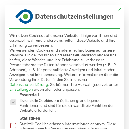
Zum
Mit di
Inhalt
Datenschutz­einstellungen
DE
springen
EN
Wir nutzen Cookies auf unserer Website. Einige von ihnen sind
essenziell, während andere uns helfen, diese Website und Ihre
Erfahrung zu verbessern.
Wir verwenden Cookies und andere Technologien auf unserer
PRODUKTE.
Website. Einige von ihnen sind essenziell, während andere uns
helfen, diese Website und Ihre Erfahrung zu verbessern.
Personenbezogene Daten können verarbeitet werden (z. B. IP-
Jahrzehntelange Engineering Erfahrung sowie
Adressen), z. B. für personalisierte Anzeigen und Inhalte oder
die Liebe zum Detail bilden das Fundament für
Anzeigen- und Inhaltsmessung.
Weitere Informationen über die
Verwendung Ihrer Daten finden Sie in unserer
Modifikationen hoher prozesstechnischer
Datenschutzerklärung
.
Sie können Ihre Auswahl jederzeit unter
Qualität – Es sind oft Kleinigkeiten, auf die es
Einstellungen
widerrufen oder anpassen.
Es folgt eine Liste der Service-Gruppen, für die eine 
Essenziell
ankommt.
Essenzielle Cookies ermöglichen grundlegende
Funktionen und sind für die einwandfreie Funktion der
Website erforderlich.
Statistiken
Statistik Cookies erfassen Informationen anonym. Diese
Informationen helfen uns zu verstehen, wie unsere